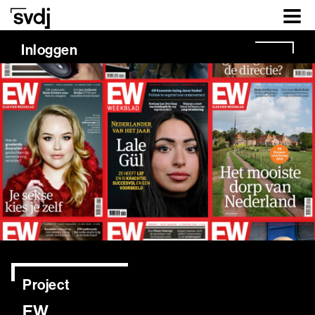
Naar hoofdinhoud
Inloggen
Project
EW