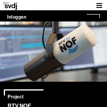
Naar hoofdinhoud
Inloggen
Project
RTV NOF