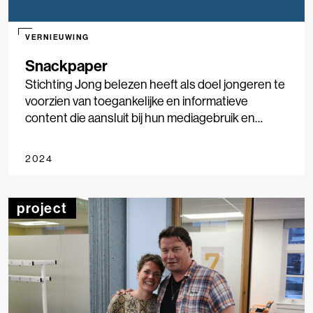
VERNIEUWING
Snackpaper
Stichting Jong belezen heeft als doel jongeren te
voorzien van toegankelijke en informatieve
content die aansluit bij hun mediagebruik en
tegelijkertijd de diepgang van hoogwaardige
journalistiek behoudt. Vanuit de stichting willen ze
2024
met het project Snackpaper onderzoeken in
hoeverre pakkende sociale media video’s er voor
kunnen zorgen dat jongeren beter geïnformeerd
project
worden en meer leren over nieuwsconsumptie,
zodat ze kritisch en goed geïnformeerd kunnen
deelnemen aan de maatschappij.