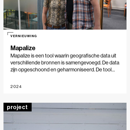
VERNIEUWING
Mapalize
Mapalize is een tool waarin geografische data uit
verschillende bronnen is samengevoegd. De data
zijn opgeschoond en geharmoniseerd. De tool
kan gebruikers helpen bij het extraheren,
combineren en visualiseren van geografische uit
2024
verschillende bronnen, met verschillende
karakteristieken. Tijdens deelname aan de SVDJ
Accelerator wil het team van Mapalize
project
onderzoeken of de tool ook geoptimaliseerd kan
worden voor onderzoeksjournalisten.