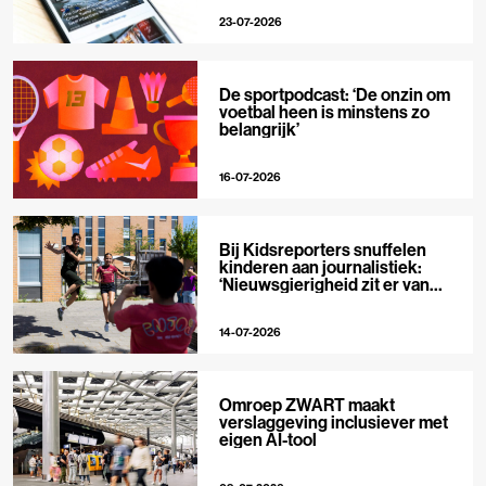
23-07-2026
De sportpodcast: ‘De onzin om
voetbal heen is minstens zo
belangrijk’
16-07-2026
Bij Kidsreporters snuffelen
kinderen aan journalistiek:
‘Nieuwsgierigheid zit er van
nature in’
14-07-2026
Omroep ZWART maakt
verslaggeving inclusiever met
eigen AI-tool