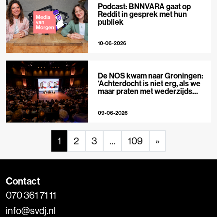
Podcast: BNNVARA gaat op
Reddit in gesprek met hun
publiek
10-06-2026
De NOS kwam naar Groningen:
‘Achterdocht is niet erg, als we
maar praten met wederzijds
respect’
09-06-2026
1
2
3
…
109
»
Contact
070 361 71 11
info@svdj.nl