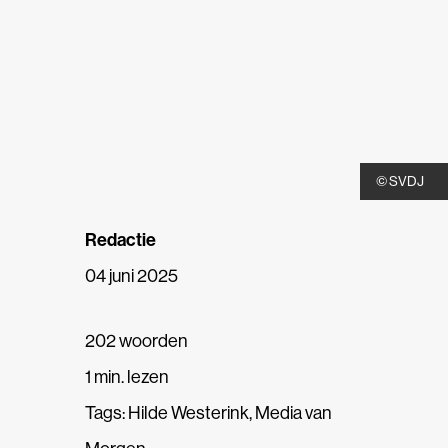
© SVDJ
Redactie
04 juni 2025
202 woorden
1 min. lezen
Tags:
Hilde Westerink
,
Media van