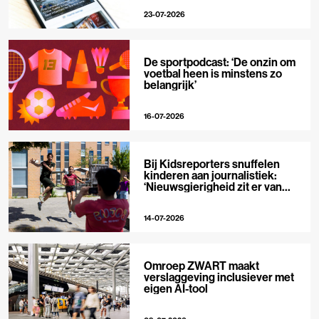
23-07-2026
De sportpodcast: ‘De onzin om
voetbal heen is minstens zo
belangrijk’
16-07-2026
Bij Kidsreporters snuffelen
kinderen aan journalistiek:
‘Nieuwsgierigheid zit er van
nature in’
14-07-2026
Omroep ZWART maakt
verslaggeving inclusiever met
eigen AI-tool