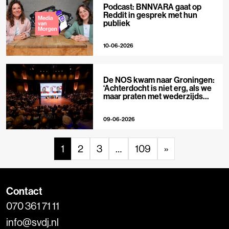
Podcast: BNNVARA gaat op
Reddit in gesprek met hun
publiek
10-06-2026
De NOS kwam naar Groningen:
‘Achterdocht is niet erg, als we
maar praten met wederzijds
respect’
09-06-2026
1
2
3
…
109
»
Contact
070 361 71 11
info@svdj.nl