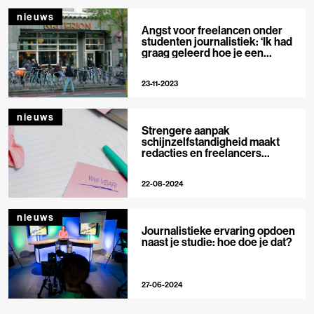
nieuws
Angst voor freelancen onder
studenten journalistiek: ‘Ik had
graag geleerd hoe je een
factuur maakt’
23-11-2023
nieuws
Strengere aanpak
schijnzelfstandigheid maakt
redacties en freelancers
onrustig, hoe nu verder? Deel 2:
tips voor freelancers
22-08-2024
nieuws
Journalistieke ervaring opdoen
naast je studie: hoe doe je dat?
27-06-2024