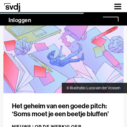
Naar hoofdinhoud
NaN%
Inloggen
© Illustratie: Luca van der Vossen
Het geheim van een goede pitch:
‘Soms moet je een beetje bluffen’
NIEUWS |
OP DE WERKVLOER