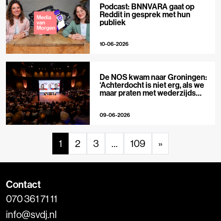
Podcast: BNNVARA gaat op
Reddit in gesprek met hun
publiek
10-06-2026
De NOS kwam naar Groningen:
‘Achterdocht is niet erg, als we
maar praten met wederzijds
respect’
09-06-2026
1
2
3
…
109
»
Contact
070 361 71 11
info@svdj.nl