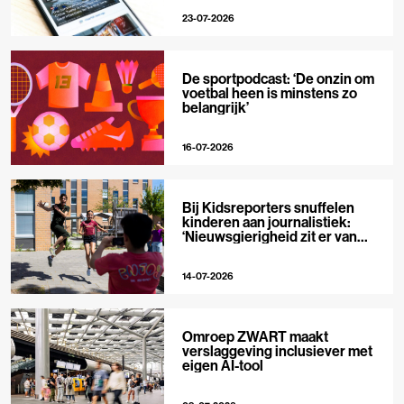
23-07-2026
De sportpodcast: ‘De onzin om
voetbal heen is minstens zo
belangrijk’
16-07-2026
Bij Kidsreporters snuffelen
kinderen aan journalistiek:
‘Nieuwsgierigheid zit er van
nature in’
14-07-2026
Omroep ZWART maakt
verslaggeving inclusiever met
eigen AI-tool