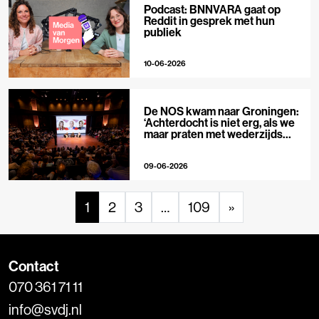
Podcast: BNNVARA gaat op
Reddit in gesprek met hun
publiek
10-06-2026
De NOS kwam naar Groningen:
‘Achterdocht is niet erg, als we
maar praten met wederzijds
respect’
09-06-2026
1
2
3
…
109
»
Contact
070 361 71 11
info@svdj.nl