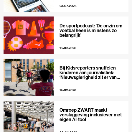
23-07-2026
De sportpodcast: ‘De onzin om
voetbal heen is minstens zo
belangrijk’
16-07-2026
Bij Kidsreporters snuffelen
kinderen aan journalistiek:
‘Nieuwsgierigheid zit er van
nature in’
14-07-2026
Omroep ZWART maakt
verslaggeving inclusiever met
eigen AI-tool