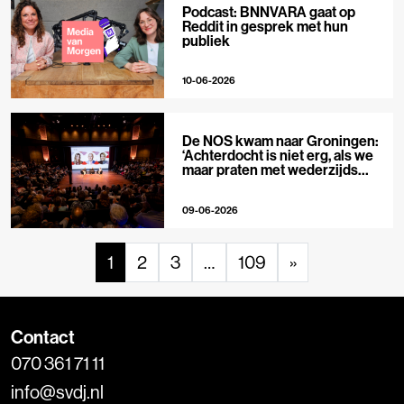
Podcast: BNNVARA gaat op
Reddit in gesprek met hun
publiek
10-06-2026
De NOS kwam naar Groningen:
‘Achterdocht is niet erg, als we
maar praten met wederzijds
respect’
09-06-2026
1
2
3
…
109
»
Contact
070 361 71 11
info@svdj.nl