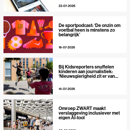
23-07-2026
De sportpodcast: ‘De onzin om
voetbal heen is minstens zo
belangrijk’
16-07-2026
Bij Kidsreporters snuffelen
kinderen aan journalistiek:
‘Nieuwsgierigheid zit er van
nature in’
14-07-2026
Omroep ZWART maakt
verslaggeving inclusiever met
eigen AI-tool