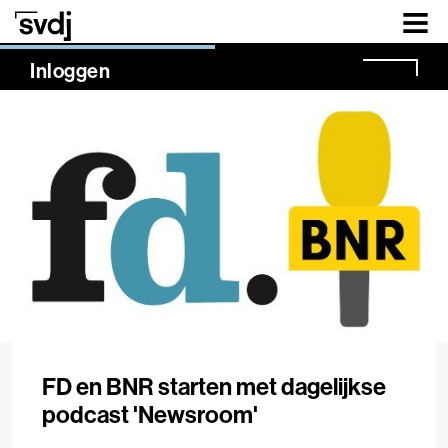
Naar hoofdinhoud
NaN%
Inloggen
FD en BNR starten met dagelijkse
podcast 'Newsroom'