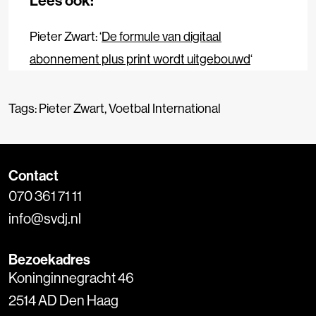
Lees ook:
Pieter Zwart: ‘
De formule van digitaal
abonnement plus print wordt uitgebouwd
‘
Tags:
Pieter Zwart
,
Voetbal International
Contact
070 361 71 11
info@svdj.nl
Bezoekadres
Koninginnegracht 46
2514 AD Den Haag