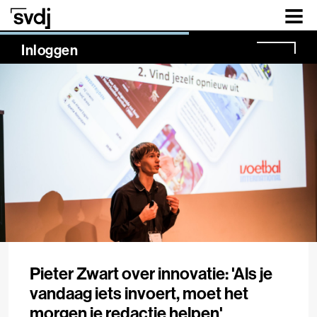
Naar hoofdinhoud
NaN%
Inloggen
Pieter Zwart over innovatie: 'Als je
vandaag iets invoert, moet het
morgen je redactie helpen'