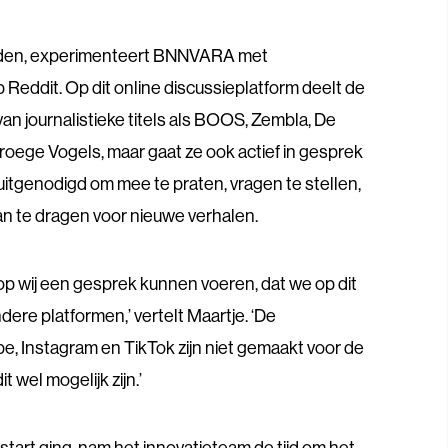
nden, experimenteert BNNVARA met
op Reddit. Op dit online discussieplatform deelt de
an journalistieke titels als BOOS, Zembla, De
oege Vogels, maar gaat ze ook actief in gesprek
uitgenodigd om mee te praten, vragen te stellen,
an te dragen voor nieuwe verhalen.
op wij een gesprek kunnen voeren, dat we op dit
ere platformen,’ vertelt Maartje. ‘De
 Instagram en TikTok zijn niet gemaakt voor de
 wel mogelijk zijn.’
tart ging, nam het innovatieteam de tijd om het