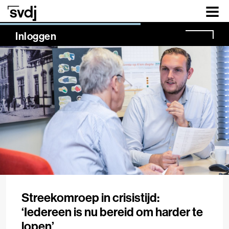
Naar hoofdinhoud
NaN%
Inloggen
Streekomroep in crisistijd:
‘Iedereen is nu bereid om harder te
lopen’