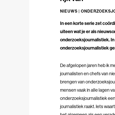
NIEUWS |
ONDERZOEKSJO
In een korte serie zet coörd
uiteen wat je er als nieuws
onderzoeksjournalistiek. In h
onderzoeksjournalistiek gel
De afgelopen jaren heb ik m
journalisten en chefs van ni
brengen van onderzoeksjour
mensen vaak in alle lagen va
onderzoeksjournalistiek een 
journalistiek raakt. Iets waa
het algemeen als een veradem