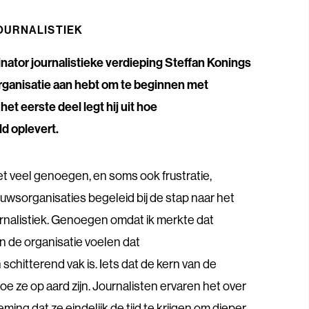
URNALISTIEK
inator journalistieke verdieping
Steffan Konings
organisatie aan hebt om te beginnen met
et eerste deel legt hij uit hoe
d oplevert.
et veel genoegen, en soms ook frustratie,
euwsorganisaties begeleid bij de stap naar het
nalistiek. Genoegen omdat ik merkte dat
n de organisatie voelen dat
schitterend vak is. Iets dat de kern van de
rtoe ze op aard zijn. Journalisten ervaren het over
ing dat ze eindelijk de tijd te krijgen om dieper