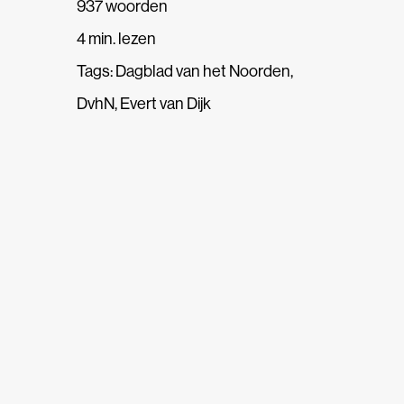
937 woorden
4 min. lezen
Tags:
Dagblad van het Noorden
,
DvhN
,
Evert van Dijk