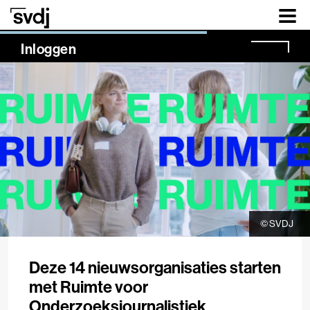
Naar hoofdinhoud
NaN%
Inloggen
© SVDJ
Deze 14 nieuwsorganisaties starten
met Ruimte voor
Onderzoeksjournalistiek