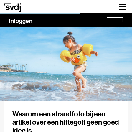
Naar hoofdinhoud
NaN%
Inloggen
Waarom een strandfoto bij een
artikel over een hittegolf geen goed
idee is