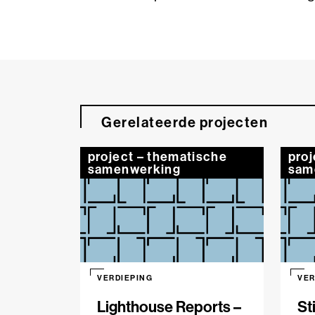
Gerelateerde projecten
project – thematische
proj
samenwerking
sam
VERDIEPING
VER
Lighthouse Reports –
St