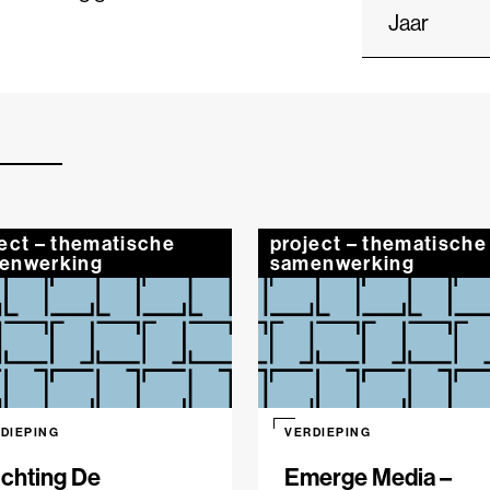
Jaar
ect – thematische
project – thematische
enwerking
samenwerking
DIEPING
VERDIEPING
ichting De
Emerge Media –