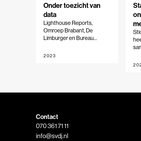
Onder toezicht van
St
data
on
Lighthouse Reports,
m
Omroep Brabant, De
Sti
Limburger en Bureau
hee
Spotlight hebben in
sa
samenwerkingsverband
met
2023
subsidie ontvangen om een
Spi
20
thematisch onderzoek uit te
AD 
voeren.
en 
Ond
on
ond
Contact
070 361 71 11
info@svdj.nl