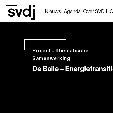
Naar hoofdinhoud
Nieuws
Agenda
Over SVDJ
O
Project - Thematische
Samenwerking
De Balie – Energietransit