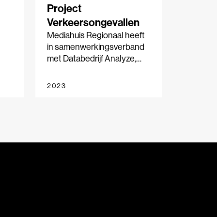
Project
Verkeersongevallen
Mediahuis Regionaal heeft
in samenwerkingsverband
met Databedrijf Analyze,
ch
dagblad De Limburger,
Dagblad van het Noorden
2023
en de Leeuwarder Courant
subsidie ontvangen om
thematisch onderzoek uit te
voeren.