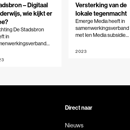
adsbron – Digitaal
Versterking van de
derwijs, wie kijkt er
lokale tegenmacht
ee?
Emerge Media heeft in
samenwerkingsverband
chting De Stadsbron
met Ien Media subsidie
ft in
ontvangen om thematis
menwerkingsverband
onderzoek uit te voeren.
 Onderzoekscollectief
2023
t, Spotlight, Vers Beton,
23
Regiotitels, Tweakers
Coalitie Eerlijk Digitaal
erwijs subsidie
tvangen om thematisch
erzoek uit te voeren.
Direct naar
Nieuws