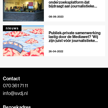
onderzoeksplatform dat
bijdraagt aan journalistieke
onthullingen
08-06-2023
nieuws
Publiek-private samenwerking
lastig door de Mediawet? ‘Wij
zijn juist vóór journalistieke
samenwerkingen’
26-04-2022
Contact
070 361 71 11
info@svdj.nl
Bezoekadres