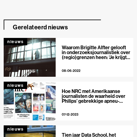
Gerelateerd nieuws
nieuws
Waarom Brigitte Alfter gelooft
in onderzoeksjournalistiek over
(regio)grenzen heen: ‘Je krijgt
een sterker verhaal’
08-06-2022
nieuws
Hoe NRC met Amerikaanse
journalisten de waarheid over
Philips’ gebrekkige apneu-
apparaten boven tafel kreeg
07-12-2023
nieuws
Tien jaar Data School, het