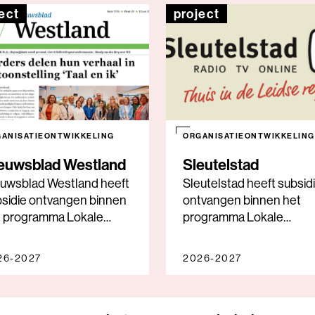
ect
project
ANISATIEONTWIKKELING
ORGANISATIEONTWIKKELING
euwsblad Westland
Sleutelstad
euwsblad Westland heeft
Sleutelstad heeft subsid
sidie ontvangen binnen
ontvangen binnen het
t programma Lokale
programma Lokale
rnalistieke Impact 2026-
Journalistieke Impact 20
27.
2027.
26-2027
2026-2027