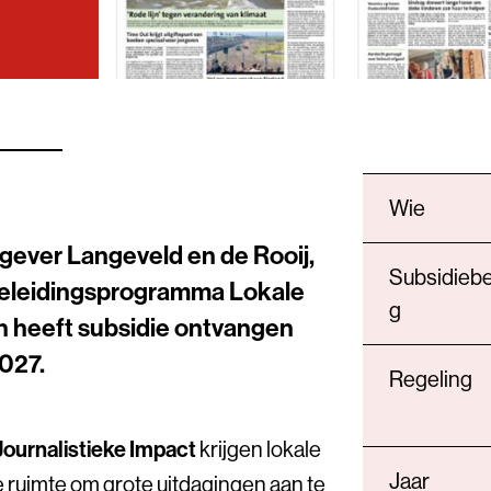
Wie
tgever Langeveld en de Rooij,
Subsidieb
geleidingsprogramma Lokale
g
n heeft subsidie ontvangen
027.
Regeling
Journalistieke Impact
krijgen lokale
Jaar
 ruimte om grote uitdagingen aan te