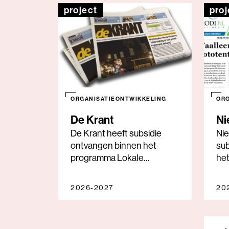
project
proj
ORGANISATIEONTWIKKELING
ORG
De Krant
Ni
De Krant heeft subsidie
Ni
ontvangen binnen het
sub
programma Lokale
he
Journalistieke Impact 2026-
Jou
2027.
20
2026-2027
20