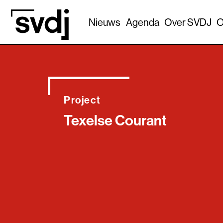
Naar hoofdinhoud
Nieuws
Agenda
Over SVDJ
O
Project
Texelse Courant