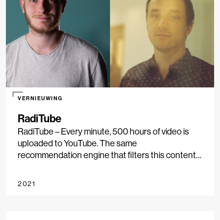
VERNIEUWING
RadiTube
RadiTube – Every minute, 500 hours of video is
uploaded to YouTube. The same
recommendation engine that filters this content
for your personal feed makes it hard to find
anything else. Where would you start looking for
2021
misleading narratives and upcoming riots? How
would you find independent journalists in Kenya
or activists in Tajikistan?