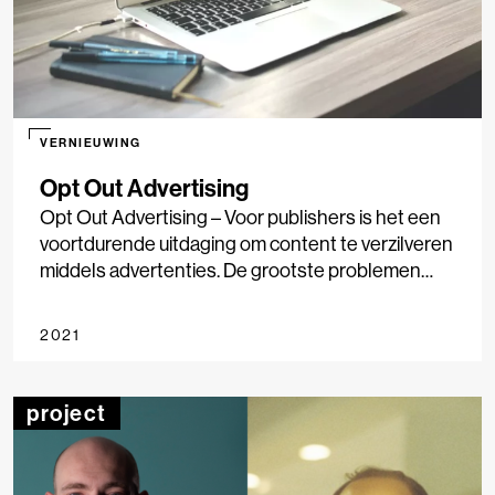
VERNIEUWING
Opt Out Advertising
Opt Out Advertising – Voor publishers is het een
voortdurende uitdaging om content te verzilveren
middels advertenties. De grootste problemen
waarmee ze worden geconfronteerd, zijn de
continue verandering in privacywetgeving, de
2021
wens van de bezoeker en het gebrek aan
techniek, hetgeen leidt tot een vermindering in de
advertentie-opbrengsten.
project