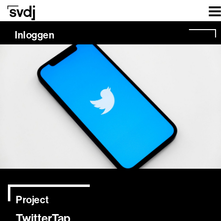
Naar hoofdinhoud
Inloggen
Project
TwitterTap