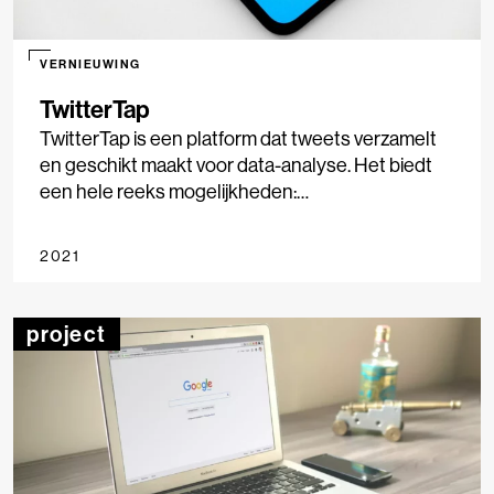
VERNIEUWING
TwitterTap
TwitterTap is een platform dat tweets verzamelt
en geschikt maakt voor data-analyse. Het biedt
een hele reeks mogelijkheden:
netwerkvisualisatie rondom specifieke thema’s,
mensen, woorden en hashtags. Het visualiseert
2021
data, ook over een langere periode.
project