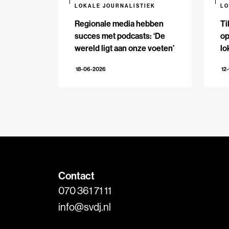
LOKALE JOURNALISTIEK
LO
Regionale media hebben
Ti
succes met podcasts: ‘De
op
wereld ligt aan onze voeten’
lo
de
18-06-2026
12
Contact
070 361 71 11
info@svdj.nl