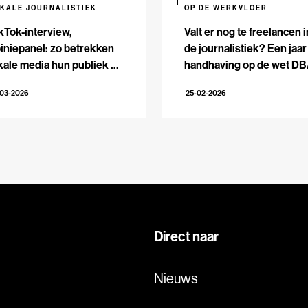
KALE JOURNALISTIEK
OP DE WERKVLOER
kTok-interview,
Valt er nog te freelancen i
iniepanel: zo betrekken
de journalistiek? Een jaar
kale media hun publiek bij
handhaving op de wet D
 verkiezingen
-03-2026
25-02-2026
Direct naar
Nieuws