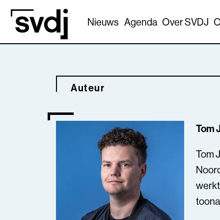
Naar hoofdinhoud
Nieuws
Agenda
Over SVDJ
O
Auteur
Tom 
Tom J
Noord
werkt
toona