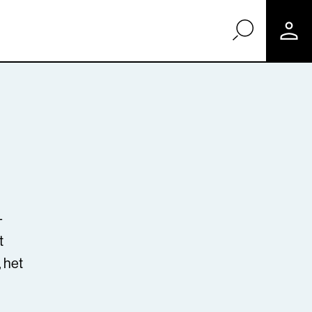
-
t
 het