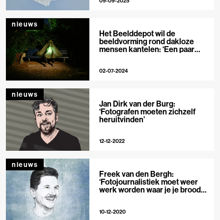
09-09-2025
nieuws
Het Beelddepot wil de
beeldvorming rond dakloze
mensen kantelen: ‘Een paar
graden is al goed’
02-07-2024
nieuws
Jan Dirk van der Burg:
‘Fotografen moeten zichzelf
heruitvinden’
12-12-2022
nieuws
Freek van den Bergh:
‘Fotojournalistiek moet weer
werk worden waar je je brood
mee kan verdienen’
10-12-2020