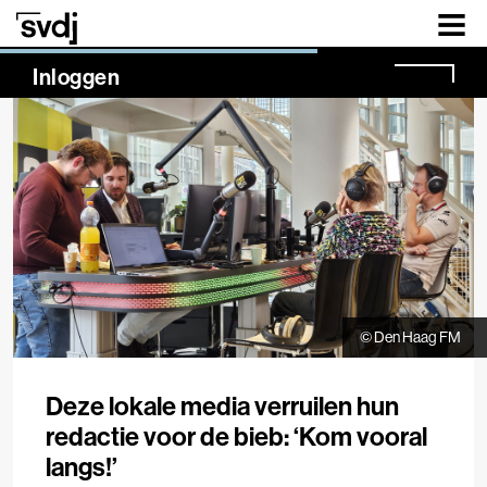
Naar hoofdinhoud
NaN%
Inloggen
© Den Haag FM
Deze lokale media verruilen hun
redactie voor de bieb: ‘Kom vooral
langs!’