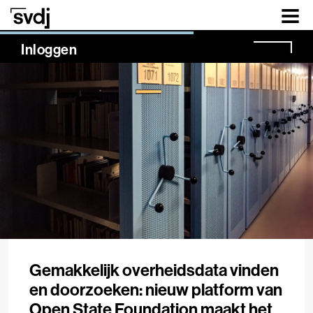
Naar hoofdinhoud
NaN%
Inloggen
Gemakkelijk overheidsdata vinden
en doorzoeken: nieuw platform van
Open State Foundation maakt het