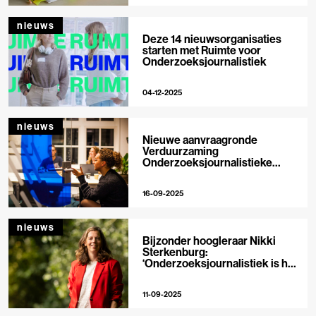
nieuws
Deze 14 nieuwsorganisaties
starten met Ruimte voor
Onderzoeksjournalistiek
04-12-2025
nieuws
Nieuwe aanvraagronde
Verduurzaming
Onderzoeksjournalistieke
Organisaties geopend
16-09-2025
nieuws
Bijzonder hoogleraar Nikki
Sterkenburg:
‘Onderzoeksjournalistiek is het
toppunt van morele ambitie’
11-09-2025