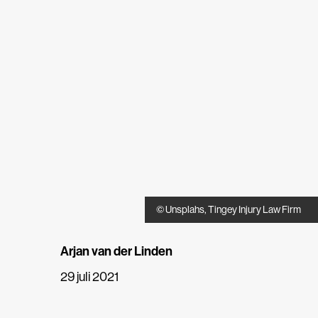
© Unsplahs, Tingey Injury Law Firm
Arjan van der Linden
29 juli 2021