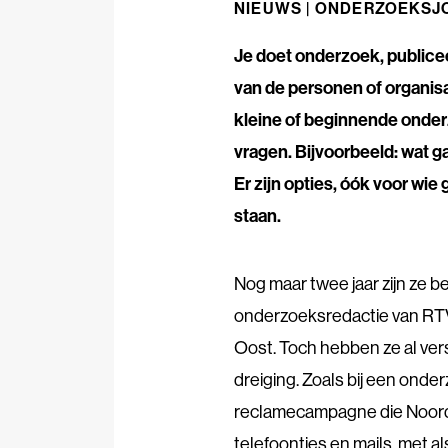
NIEUWS |
ONDERZOEKSJO
Je doet onderzoek, publicee
van de personen of organisa
kleine of beginnende onderz
vragen. Bijvoorbeeld: wat g
Er zijn opties, óók voor wi
staan.
Nog maar twee jaar zijn ze b
onderzoeksredactie van RT
Oost. Toch hebben ze al ver
dreiging. Zoals bij een onde
reclamecampagne die Noord-
telefoontjes en mails, met al