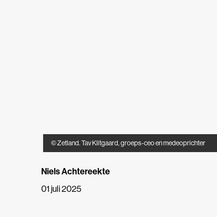
© Zetland. Tav Klitgaard, groeps-ceo en medeoprichter
Niels Achtereekte
01 juli 2025