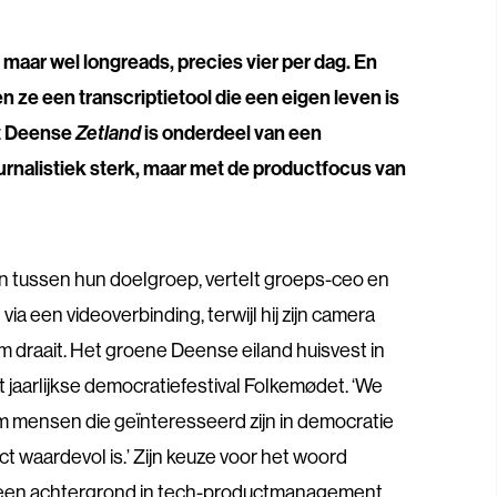
maar wel longreads, precies vier per dag. En
 ze een transcriptietool die een eigen leven is
et Deense
Zetland
is onderdeel van een
urnalistiek sterk, maar met de productfocus van
n tussen hun doelgroep, vertelt groeps-ceo en
ia een videoverbinding, terwijl hij zijn camera
m draait. Het groene Deense eiland huisvest in
 jaarlijkse democratiefestival Folkemødet. ‘We
mensen die geïnteresseerd zijn in democratie
ct waardevol is.’ Zijn keuze voor het woord
t een achtergrond in tech-productmanagement