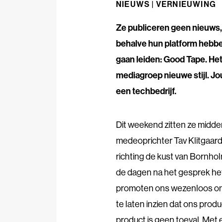
NIEUWS |
VERNIEUWING
Ze publiceren geen nieuws, 
behalve hun platform hebben
gaan leiden: Good Tape. H
mediagroep nieuwe stijl. Jo
een techbedrijf.
Dit weekend zitten ze midde
medeoprichter Tav Klitgaard v
richting de kust van Bornhol
de dagen na het gesprek het
promoten ons wezenloos om 
te laten inzien dat ons produ
product is geen toeval. Me