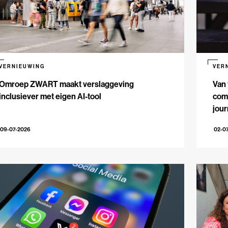
VERNIEUWING
VER
Omroep ZWART maakt verslaggeving
Van 
inclusiever met eigen AI-tool
comm
jour
09-07-2026
02-0