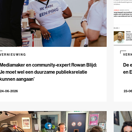
VERNIEUWING
VER
Mediamaker en community-expert Rowan Blijd:
De e
‘Je moet wel een duurzame publieksrelatie
en 
kunnen aangaan’
24-06-2026
23-0