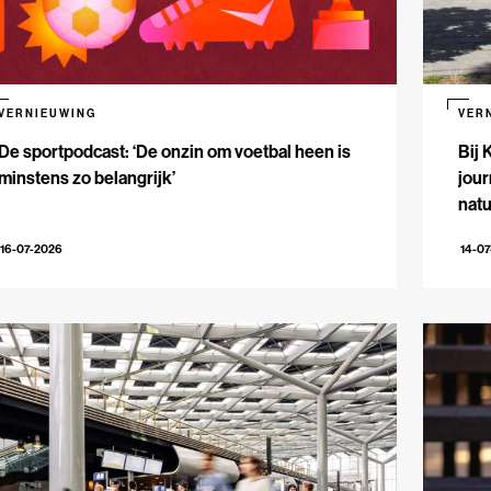
VERNIEUWING
VER
De sportpodcast: ‘De onzin om voetbal heen is
Bij 
minstens zo belangrijk’
jour
natu
16-07-2026
14-0