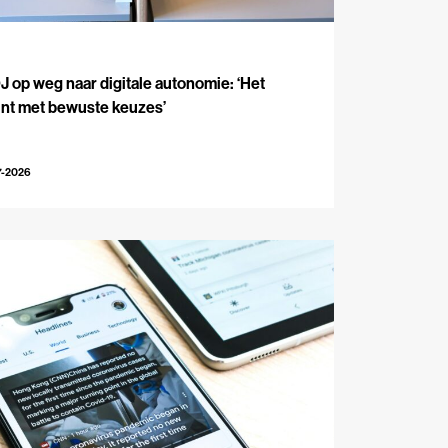
J
 op weg naar digitale autonomie: ‘Het
int met bewuste keuzes’
7-2026