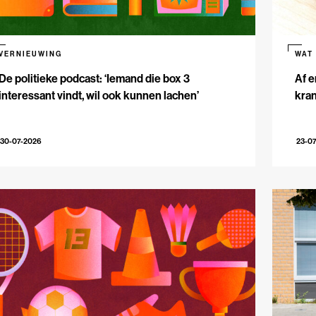
VERNIEUWING
WAT
De politieke podcast: ‘Iemand die box 3
Af e
interessant vindt, wil ook kunnen lachen’
kran
30-07-2026
23-0