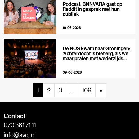
Podcast: BNNVARA gaat op
Reddit in gesprek met hun
publiek
10-06-2026
De NOS kwam naar Groningen:
‘Achterdocht is niet erg, als we
maar praten met wederzijds
respect’
09-06-2026
1
2
3
…
109
»
Contact
070 361 71 11
info@svdj.nl