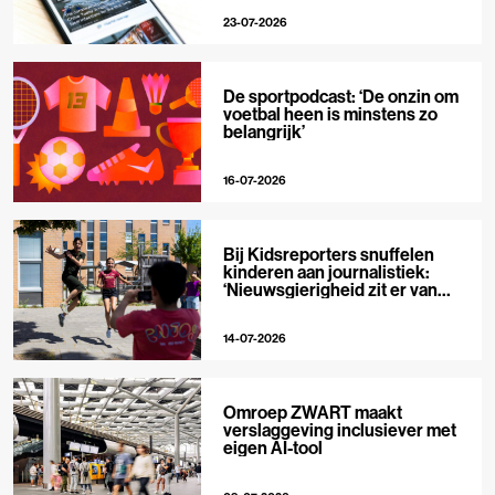
23-07-2026
De sportpodcast: ‘De onzin om
voetbal heen is minstens zo
belangrijk’
16-07-2026
Bij Kidsreporters snuffelen
kinderen aan journalistiek:
‘Nieuwsgierigheid zit er van
nature in’
14-07-2026
Omroep ZWART maakt
verslaggeving inclusiever met
eigen AI-tool