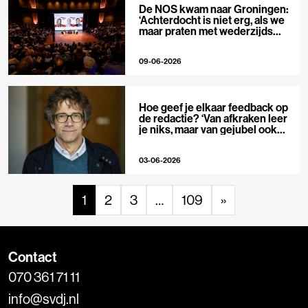
De NOS kwam naar Groningen:
‘Achterdocht is niet erg, als we
maar praten met wederzijds
respect’
09-06-2026
Hoe geef je elkaar feedback op
de redactie? ‘Van afkraken leer
je niks, maar van gejubel ook
niet’
03-06-2026
1
2
3
…
109
»
Contact
070 361 71 11
info@svdj.nl