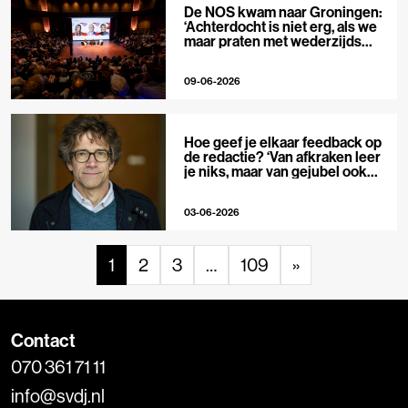
De NOS kwam naar Groningen:
‘Achterdocht is niet erg, als we
maar praten met wederzijds
respect’
09-06-2026
Hoe geef je elkaar feedback op
de redactie? ‘Van afkraken leer
je niks, maar van gejubel ook
niet’
03-06-2026
1
2
3
…
109
»
Contact
070 361 71 11
info@svdj.nl