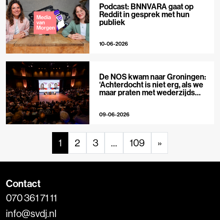
Podcast: BNNVARA gaat op
Reddit in gesprek met hun
publiek
10-06-2026
De NOS kwam naar Groningen:
‘Achterdocht is niet erg, als we
maar praten met wederzijds
respect’
09-06-2026
1
2
3
…
109
»
Contact
070 361 71 11
info@svdj.nl