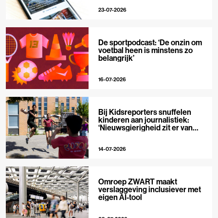
23-07-2026
De sportpodcast: ‘De onzin om
voetbal heen is minstens zo
belangrijk’
16-07-2026
Bij Kidsreporters snuffelen
kinderen aan journalistiek:
‘Nieuwsgierigheid zit er van
nature in’
14-07-2026
Omroep ZWART maakt
verslaggeving inclusiever met
eigen AI-tool