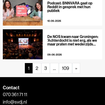
Podcast: BNNVARA gaat op
Reddit in gesprek met hun
publiek
10-06-2026
De NOS kwam naar Groningen:
‘Achterdocht is niet erg, als we
maar praten met wederzijds
respect’
09-06-2026
1
2
3
…
109
»
Contact
070 361 71 11
info@svdj.nl