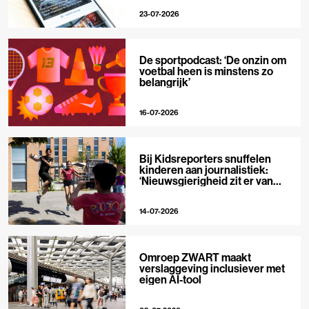
23-07-2026
De sportpodcast: ‘De onzin om
voetbal heen is minstens zo
belangrijk’
16-07-2026
Bij Kidsreporters snuffelen
kinderen aan journalistiek:
‘Nieuwsgierigheid zit er van
nature in’
14-07-2026
Omroep ZWART maakt
verslaggeving inclusiever met
eigen AI-tool