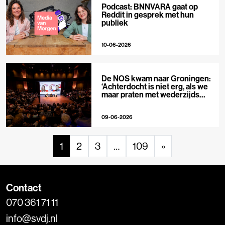
Podcast: BNNVARA gaat op
Reddit in gesprek met hun
publiek
10-06-2026
De NOS kwam naar Groningen:
‘Achterdocht is niet erg, als we
maar praten met wederzijds
respect’
09-06-2026
1
2
3
…
109
»
Contact
070 361 71 11
info@svdj.nl