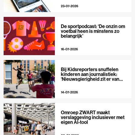
23-07-2026
De sportpodcast: ‘De onzin om
voetbal heen is minstens zo
belangrijk’
16-07-2026
Bij Kidsreporters snuffelen
kinderen aan journalistiek:
‘Nieuwsgierigheid zit er van
nature in’
14-07-2026
Omroep ZWART maakt
verslaggeving inclusiever met
eigen AI-tool