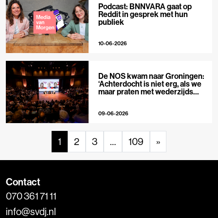
Podcast: BNNVARA gaat op
Reddit in gesprek met hun
publiek
10-06-2026
De NOS kwam naar Groningen:
‘Achterdocht is niet erg, als we
maar praten met wederzijds
respect’
09-06-2026
1
2
3
…
109
»
Contact
070 361 71 11
info@svdj.nl