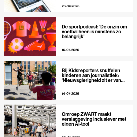
23-07-2026
De sportpodcast: ‘De onzin om
voetbal heen is minstens zo
belangrijk’
16-07-2026
Bij Kidsreporters snuffelen
kinderen aan journalistiek:
‘Nieuwsgierigheid zit er van
nature in’
14-07-2026
Omroep ZWART maakt
verslaggeving inclusiever met
eigen AI-tool