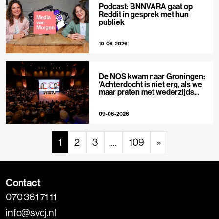
Podcast: BNNVARA gaat op
Reddit in gesprek met hun
publiek
10-06-2026
De NOS kwam naar Groningen:
‘Achterdocht is niet erg, als we
maar praten met wederzijds
respect’
09-06-2026
1
2
3
…
109
»
Contact
070 361 71 11
info@svdj.nl