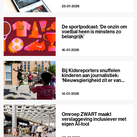
23-07-2026
De sportpodcast: ‘De onzin om
voetbal heen is minstens zo
belangrijk’
16-07-2026
Bij Kidsreporters snuffelen
kinderen aan journalistiek:
‘Nieuwsgierigheid zit er van
nature in’
14-07-2026
Omroep ZWART maakt
verslaggeving inclusiever met
eigen AI-tool