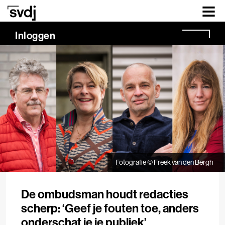
Naar hoofdinhoud
0.00%
Inloggen
Fotografie © Freek van den Bergh
De ombudsman houdt redacties
scherp: ‘Geef je fouten toe, anders
onderschat je je publiek’