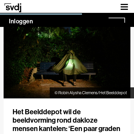
Naar hoofdinhoud
NaN%
Inloggen
© Robin Alysha Clemens/Het Beelddepot
Het Beelddepot wil de
beeldvorming rond dakloze
mensen kantelen: ‘Een paar graden