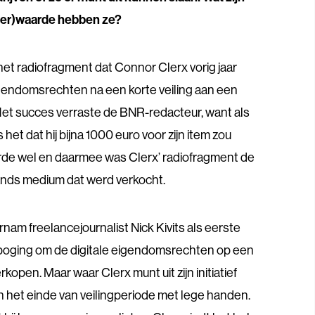
eer)waarde hebben ze?
et radiofragment dat Connor Clerx vorig jaar
gendomsrechten na een korte veiling aan een
et succes verraste de BNR-redacteur, want als
 het dat hij bijna 1000 euro voor zijn item zou
rde wel en daarmee was Clerx’ radiofragment de
nds medium dat werd verkocht.
am freelancejournalist Nick Kivits als eerste
 poging om de digitale eigendomsrechten op een
rkopen. Maar waar Clerx munt uit zijn initiatief
aan het einde van veilingperiode met lege handen.