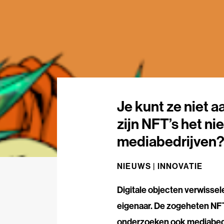
Je kunt ze niet a
zijn NFT’s het n
mediabedrijven
NIEUWS |
INNOVATIE
Digitale objecten verwisse
eigenaar. De zogeheten NFT’
onderzoeken ook mediabedrij