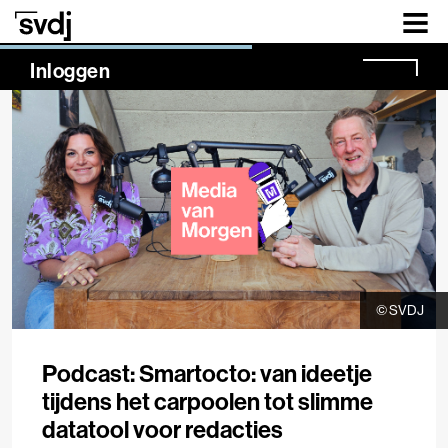
Naar hoofdinhoud
NaN%
Inloggen
© SVDJ
Podcast: Smartocto: van ideetje
tijdens het carpoolen tot slimme
datatool voor redacties