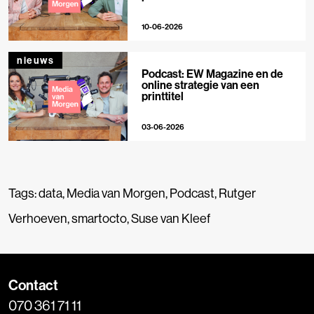
10-06-2026
nieuws
Podcast: EW Magazine en de
online strategie van een
printtitel
03-06-2026
Tags:
data
,
Media van Morgen
,
Podcast
,
Rutger
Verhoeven
,
smartocto
,
Suse van Kleef
Contact
070 361 71 11