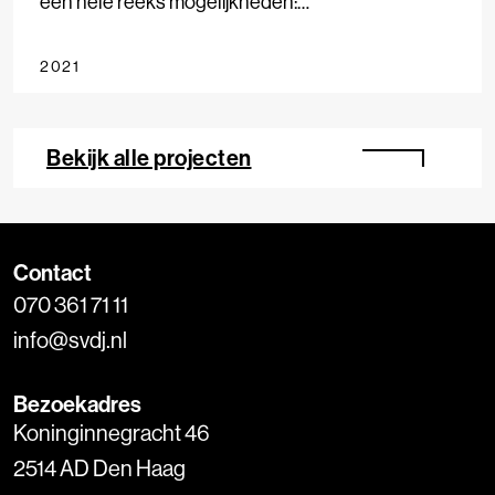
een hele reeks mogelijkheden:
netwerkvisualisatie rondom specifieke thema’s,
mensen, woorden en hashtags. Het visualiseert
2021
data, ook over een langere periode.
Bekijk alle projecten
Contact
070 361 71 11
info@svdj.nl
Bezoekadres
Koninginnegracht 46
2514 AD Den Haag