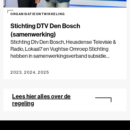
ORGANISATIEONTWIKKELING
Stichting DTV Den Bosch
(samenwerking)
Stichting Dtv Den Bosch, Heusdense Televisie &
Radio, Lokaal7 en Vughtse Omroep Stichting
hebben in samenwerkingsverband subsidie
ontvangen in het kader van de regeling
Professionalisering Lokale Publieke Media-
2023, 2024, 2025
instellingen.
Lees hier alles over de
regeling