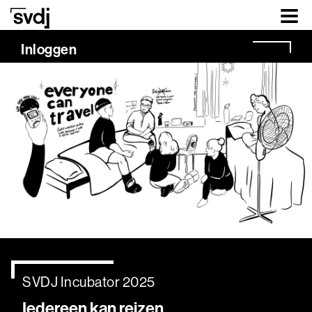
Naar hoofdinhoud
Inloggen
SVDJ Incubator 2025
Iedereen kan reizen