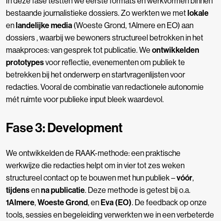
In deze fase testten we eerste formats en werkvormen binnen
bestaande journalistieke dossiers. Zo werkten we met
lokale
en
landelijke media
(Woeste Grond, 1Almere en EO)
aan
dossiers , waarbij we bewoners structureel betrokken in het
maakproces: van gesprek tot publicatie. We
ontwikkelden
prototypes
voor reflectie, evenementen om publiek te
betrekken bij het onderwerp en startvragenlijsten voor
redacties. Vooral de combinatie van redactionele autonomie
mét ruimte voor publieke input bleek waardevol.
Fase 3: Development
We ontwikkelden de RAAK-methode: een praktische
werkwijze die redacties helpt om in vier tot zes weken
structureel contact op te bouwen met hun publiek –
vóór
,
tijdens
en
na publicatie
. Deze methode is getest bij o.a.
1Almere
,
Woeste Grond
, en
Eva (EO)
. De feedback op onze
tools, sessies en begeleiding verwerkten we in een verbeterde