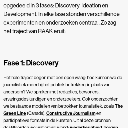
opgedeeld in 3 fases: Discovery, Ideation en
Development. In elke fase stonden verschillende
experimenten en onderzoeken centraal. Zo zag
het traject van RAAK eruit:
Fase 1: Discovery
Het hele traject begon met een open vraag: hoe kunnen we de
journalistiek meer bij het publiek betrekken, in plaats van
andersom? We spraken met redacties,
bewoners,
ervaringsdeskundigen en onderzoekers. Ook onderzochten
we bestaande modellen van betrokken journalistiek, zoals
The
Green Line
(Canada),
Constructive Journalism
en
participatieve formats in de kunsten. Uit al deze bronnen
destilleerden we wat er wél werkt:
wederkerigheid
,
zorgen
,