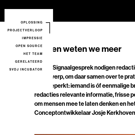
OPLOSSING
PROJECTVERLOOP
IMPRESSIE
Samen weten we meer
OPEN SOURCE
HET TEAM
GERELATEERD
Bij een Signaalgesprek nodigen redacti
SVDJ INCUBATOR
onderwerp, om daar samen over te praten
vaak beperkt: iemand is óf eenmalige b
redacties relevante informatie, frisse 
om mensen mee te laten denken en het v
C
onceptontwikkelaar
Josje Kerkhoven l