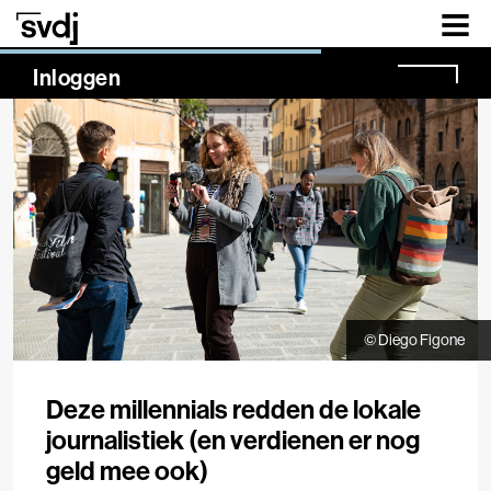
Naar hoofdinhoud
NaN%
Inloggen
© Diego Figone
Deze millennials redden de lokale
journalistiek (en verdienen er nog
geld mee ook)