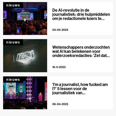
nieuws
De AI-revolutie in de
journalistiek: drie hulpmiddelen
om je redactionele koers te
bepalen
04-04-2024
nieuws
Wetenschappers onderzochten
wat AI kan betekenen voor
onderzoeksredacties: ‘Zet data-
experts bij journalisten’
16-11-2023
nieuws
‘I’m a journalist, how fucked am
I?’ 5 lessen voor de
journalistiek van
innovatiefestival SXSW
06-04-2023