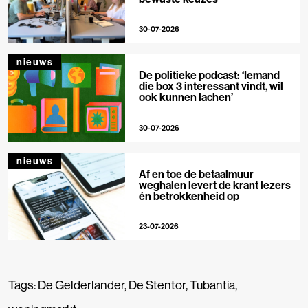
30-07-2026
nieuws
De politieke podcast: ‘Iemand
die box 3 interessant vindt, wil
ook kunnen lachen’
30-07-2026
nieuws
Af en toe de betaalmuur
weghalen levert de krant lezers
én betrokkenheid op
23-07-2026
Tags:
De Gelderlander
,
De Stentor
,
Tubantia
,