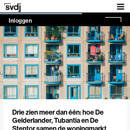
Naar hoofdinhoud
NaN%
Inloggen
Drie zien meer dan één: hoe De
Gelderlander, Tubantia en De
Stentor samen de woningmarkt