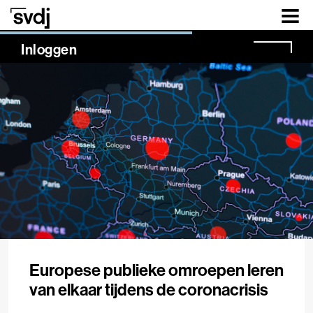
Naar hoofdinhoud
NaN%
Inloggen
Europese publieke omroepen leren
van elkaar tijdens de coronacrisis