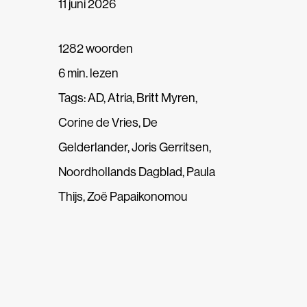
11 juni 2026
1282 woorden
6 min. lezen
Tags:
AD
,
Atria
,
Britt Myren
,
Corine de Vries
,
De
Gelderlander
,
Joris Gerritsen
,
Noordhollands Dagblad
,
Paula
Thijs
,
Zoë Papaikonomou