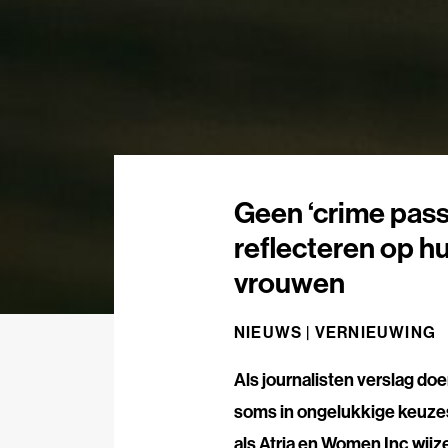
Geen ‘crime pass
reflecteren op h
vrouwen
NIEUWS |
VERNIEUWING
Als journalisten verslag do
soms in ongelukkige keuzes
als Atria en Women Inc wijz