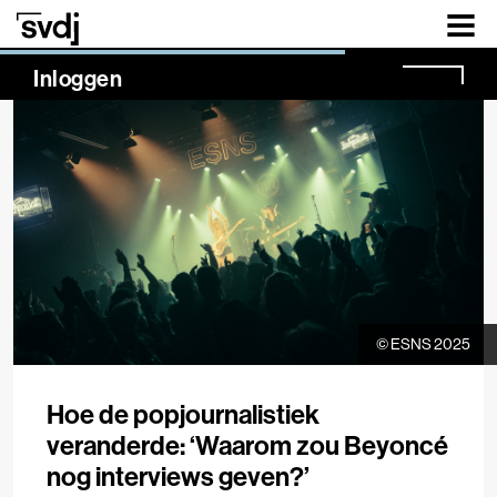
Naar hoofdinhoud
NaN%
Inloggen
© ESNS 2025
Hoe de popjournalistiek
veranderde: ‘Waarom zou Beyoncé
nog interviews geven?’