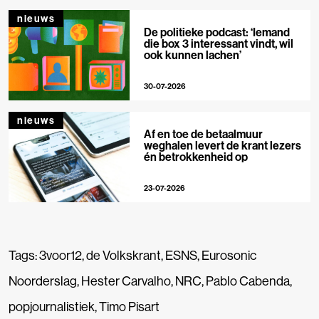
nieuws
De politieke podcast: ‘Iemand
die box 3 interessant vindt, wil
ook kunnen lachen’
30-07-2026
nieuws
Af en toe de betaalmuur
weghalen levert de krant lezers
én betrokkenheid op
23-07-2026
Tags:
3voor12
,
de Volkskrant
,
ESNS
,
Eurosonic
Noorderslag
,
Hester Carvalho
,
NRC
,
Pablo Cabenda
,
popjournalistiek
,
Timo Pisart