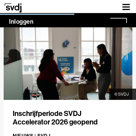
Naar hoofdinhoud
NaN%
Inloggen
© SVDJ
Inschrijfperiode SVDJ
Accelerator 2026 geopend
NIEUWS |
SVDJ