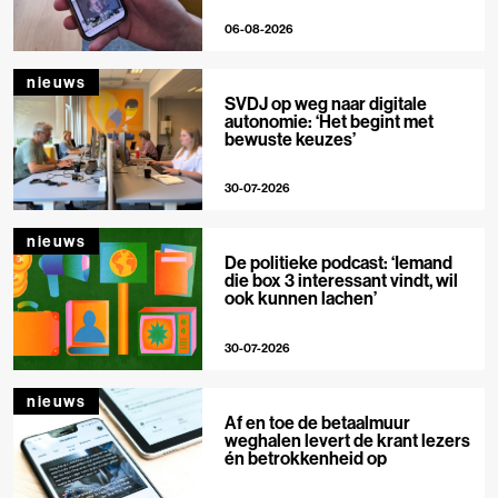
06-08-2026
nieuws
SVDJ op weg naar digitale
autonomie: ‘Het begint met
bewuste keuzes’
30-07-2026
nieuws
De politieke podcast: ‘Iemand
die box 3 interessant vindt, wil
ook kunnen lachen’
30-07-2026
nieuws
Af en toe de betaalmuur
weghalen levert de krant lezers
én betrokkenheid op